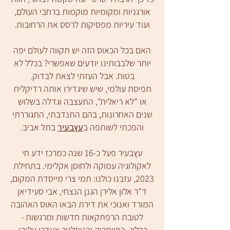
אורגניות ומקומיות מוקמות ברחבי העולם,
ועוד עיריות מפסיקות לרסס את הרחובות.
האם בכל הכאוס הזה יש תקווה לעולם יפה
יותר שלבבותינו יודעים שאפשרי? בכלל לא
בטוח. אבל העזתי לצאת לבדוק.
תפיסת עולמי, שיש שיגדירו אותה רדיקלית
או "לא ריאלית", התעצבה וגדלה בשלוש
שנים האחרונות, בהם התנדבתי, התגוררתי
והפכתי לשותפה ב
עץבעיר
בתל אביב.
עץבעיר פעל כ-16 שנה כמרכז ידע חי
לאקולוגיה עמוקה ולחוסן אקלימי. בתחילת
2023, עזבנו כולנו: תמי צרי מייסדת המקום,
ד"ר אלון אלירן הגנן הנצחי, אבי סעידיאן
המורד ואנוכי את דירת הבאו האוס האהובה
לטובת הרפתקאות חדשות ומרגשות -
בבלוג, בפייסבוק ובניוזלטר אעדכן עליהן.