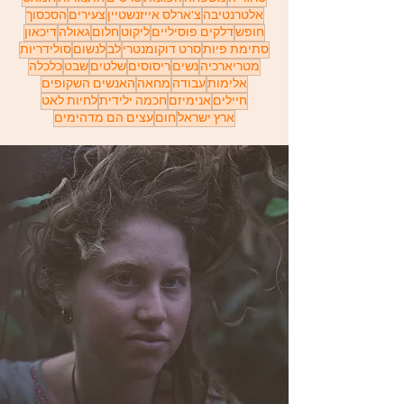
אלטרנטיבה
צ'ארלס אייזנשטיין
צעירים
הסכסוך
חופש
דלקים פוסיליים
ליקוט
חלום
גאולה
דיכאון
סתימת פיות
סרט דוקומנטרי
לב
לנשום
סולידריות
מטריארכיה
נשים
ריסוסים
שלטים
שבט
כלכלה
אלימות
עבודה
מחאה
האנשים השקופים
חיילים
אנימיזם
חכמה ילידית
לחיות לאט
ארץ ישראל
חום
עצים הם מדהימים