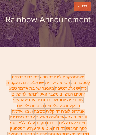
מניפסט
שירה
Rainbow Announcment
מלחמה
קפיטליזם זה נורא
ביקורת חברתית
קטסטרופה
השראה ילידית
ישראל
כתיבה בעקבות
עזה
יש אלטרנטיבה
מיומנה של בת אדמה
טבע
יחסים אנושיים
משבר האקלים
קהילה
שלום
עולם יפה יותר שלבבותנו יודעות שאפשרי
רדיקליות
גלובליזציה
תרבויות ילידיות
אנתרופולוגיה רדיקלית
סביבה
אימא אדמה
וויכוחים
צבא
אקולוגיה מעשית
אהבה
פמיניזם
חיים ללא רעלים
תרבות
תקווה
עולם ללא כסף
כסף
הכיבוש
בדידות
אוטופייה
עץבעיר
פלסטין
טרגדיה
משפחה
הפגנות
סרטים
התנגדות
חמאס