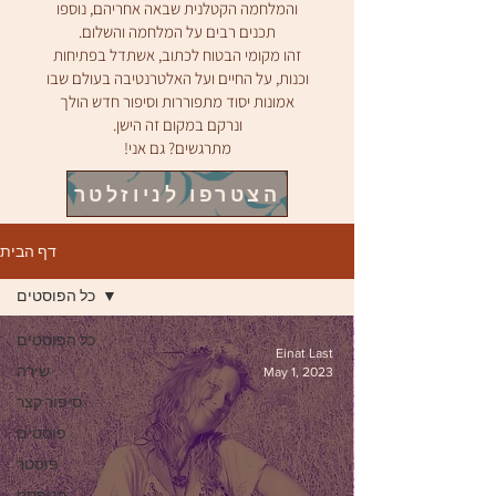
והמלחמה הקטלנית שבאה אחריהם, נוספו
תכנים רבים על המלחמה והשלום.
זהו מקומי הבטוח לכתוב, אשתדל בפתיחות
וכנות, ע
ל החיים ועל האלטרנטיבה בעולם שבו
אמונות יסוד מתפוררות וסיפור חדש
הולך
ו
נרקם במקום זה הישן.
מתרגשים? גם אני!
הצטרפו לניוזלטר
דף הבית
כל הפוסטים
כל הפוסטים
Einat Last
May 1, 2023
שירה
סיפור קצר
פוסטים
פוסטר