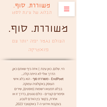
משוררת. סוף.
הבלוג של עינת לסט
.משוררת. סוף
העולם נגמר יפה יותר עם
פואטיקה
היי. שלום. כאן עינת :) איזה כיף שאתם כאן,
הדרך אולי לא הייתה קלה...
EndPoet - משוררת סוף
- הוא בלוג אישי
העוסק באקולוגיה עמוקה.
בבלוג תמצאו רשומות (פוסטים), שירים
וסיפורים קצרים - כולם נוגעים, בדרך זו או
אחרת, בקשר בין האדם לטבע.
בעקבות אירועי ה-7 באוקטובר 2023,