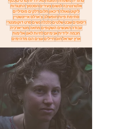
טרגדיה
משפחה
הפגנות
סולידריות
סרטים
כסף
אלטרנטיבה
לנשום
צעירים
הסכסוך
התנגדות
ליקוט
גאולה
דיכאון
חלום
דלקים פוסיליים
סתימת פיות
חופש
לב
צ'ארלס אייזנשטיין
ריסוסים
שבט
שלטים
כלכלה
נשים
סרט דוקומנטרי
עבודה
האנשים השקופים
מחאה
מטריארכיה
חכמה ילידית
אנימיזם
לחיות לאט
אלימות
ארץ ישראל
חום
חיילים
עצים הם מדהימים