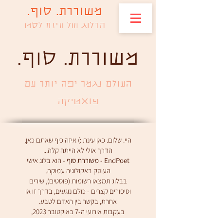
משוררת. סוף.
הבלוג של עינת לסט
.משוררת. סוף
העולם נגמר יפה יותר עם
פואטיקה
היי. שלום. כאן עינת :) איזה כיף שאתם כאן,
הדרך אולי לא הייתה קלה...
EndPoet - משוררת סוף
- הוא בלוג אישי
העוסק באקולוגיה עמוקה.
בבלוג תמצאו רשומות (פוסטים), שירים
וסיפורים קצרים - כולם נוגעים, בדרך זו או
אחרת, בקשר בין האדם לטבע.
בעקבות אירועי ה-7 באוקטובר 2023,