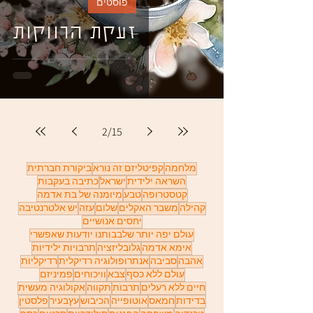
פוסטים
זעקת הרווקות
2
/
15
מלחמה
קפיטליזם זה נורא
ביקורת חברתית
השראה ילידית
ישראל
כתיבה בעקבות
קטסטרופה
טבע
מיומנה של בת אדמה
קהילה
משבר האקלים
שלום
עזה
יש אלטרנטיבה
יחסים אנושיים
עולם יפה יותר שלבבותנו יודעות שאפשרי
אימא אדמה
גלובליזציה
תרבויות ילידיות
אהבה
סביבה
אנתרופולוגיה רדיקלית
רדיקליות
עולם ללא כסף
צבא
וויכוחים
פמיניזם
חיים ללא רעלים
תרבות
תקווה
אקולוגיה מעשית
בדידות
חמאס
אוטופייה
הכיבוש
עץבעיר
פלסטין