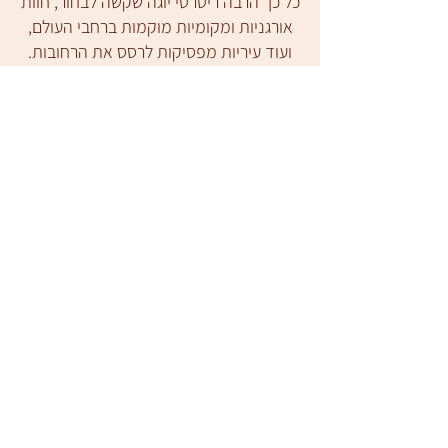
כל כך הרבה ריטרטי יוגה שקשה לבחור, חוות
אורגניות ומקומיות מוקמות ברחבי העולם,
ועוד עיריות מפסיקות לרסס את הרחובות.
האם בכל הכאוס הזה יש תקווה לעולם יפה
יותר שלבבותינו יודעים שאפשרי? בכלל לא
בטוח. אבל העזתי לצאת לבדוק.
תפיסת עולמי, שיש שיגדירו אותה רדיקלית
או "לא ריאלית", התעצבה וגדלה בשלוש
שנים האחרונות, בהם התנדבתי, התגוררתי
והפכתי לשותפה ב
עץבעיר
בתל אביב.
עץבעיר פעל כ-16 שנה כמרכז ידע חי
לאקולוגיה עמוקה ולחוסן אקלימי. בתחילת
2023, עזבנו כולנו: תמי צרי מייסדת המקום,
ד"ר אלון אלירן הגנן הנצחי, אבי סעידיאן
המורד ואנוכי את דירת הבאו האוס האהובה
לטובת הרפתקאות חדשות ומרגשות -