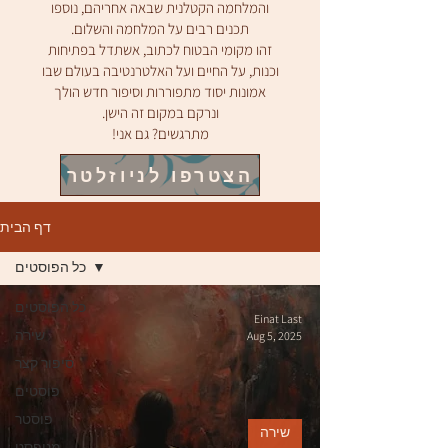
והמלחמה הקטלנית שבאה אחריהם, נוספו
תכנים רבים על המלחמה והשלום.
זהו מקומי הבטוח לכתוב, אשתדל בפתיחות
וכנות, ע
ל החיים ועל האלטרנטיבה בעולם שבו
אמונות יסוד מתפוררות וסיפור חדש
הולך
ו
נרקם במקום זה הישן.
מתרגשים? גם אני!
הצטרפו לניוזלטר
דף הבית
כל הפוסטים
כל הפוסטים
Einat Last
Aug 5, 2025
שירה
סיפור קצר
פוסטים
פוסטר
שירה