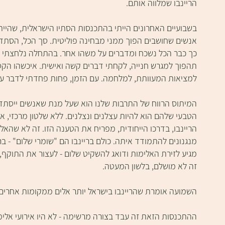
הריינבו שמלווה אותם.
בשבועיים האחרונים הייתי בהתכנסות הסתיו הישראלית, שהיי
אנשים שחושבים הפוך ממני מבחינה פוליטית. סך הכל, הסתדרנו
כך כבר הכל נשכח ומדברים על משהו אחר. בהתחלה נלחצתי מהה
תהפוך למגרש חנייה, לקחתי דברים קשה ואישית. איכשהו הקסם
למציאות המעוותת, למלחמה. עם הזמן, פחות פחדתי לדבר על
המיתוס הרווח של התרבות שלנו הוא שעל מנת שאנשים ייסתדרו 
הטבעי שלהם הוא להיות עצלנים ונצלנים. ללא שלטון מרכזי, א
הריינבו, בדרכו הייחודית, מפריח את הטענה הזו. זה לא שהא
מנגנונים להתמודד איתה. כולם בריינבו הם "שומרי שלום" - 
מגיע לזירת האלימות ודואג להשקיט שלום - לעצור את התוקף,
זה לא מושלם, בלשון המעטה.
השמועה אומרת שהריינבו בישראל יותר אלים ממקומות אחרים 
ההתכנסות הזאת זה עבד בצורה מרשימה - לא היו אירועי אלי