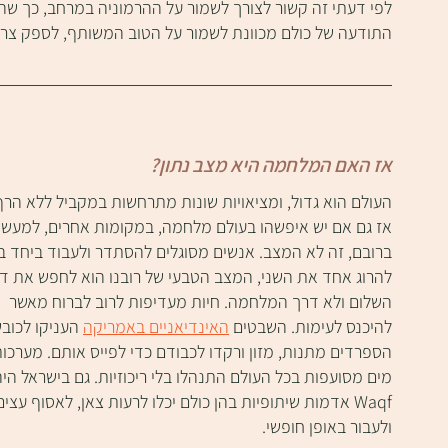
לפי דעתי זה קשור לצורך לשמור על ההרמוניה במרחב, כך שהוא
התודעה של כולם מכוונת לשמור על הטוב המשותף, לספק צרכים
אז האם המלחמה היא מצב נתון?
העולם הוא גדול, ומציאויות שונות מתרחשות במקביל ללא הרף.
אז גם אם יש איפשהו בעולם מלחמה, במקומות אחרים, למעשה
ברובם, זה לא המצב. אנשים מסוגלים להסתדר ולעבוד ביחד בל
להרוג אחד את השני, המצב הטבעי של רובנו הוא לחפש את דר
השלום ולא דרך המלחמה. חיות מעדיפות לרוב לברוח מאשר 
להיכנס לעימות. השבטים 
האינדיאניים באמריקה
 העניקו לכובש
הספרדים מתנות, מזון ורקדו לכבודם כדי לפייס אותם. מערכות
מים מסועפות בכל העולם התנהלו בלי ריכוזיות. גם בישראל היה
Waqf אדמות שיתופיות בהן כולם יכלו לרעות צאן, לאסוף עצים
ולעבור באופן חופשי.