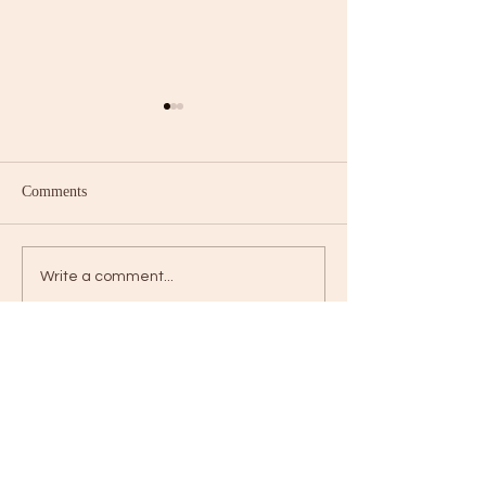
Comments
משלמת העולם הראשונה
ם והרהורים בזמן
Write a comment...
מלחמה