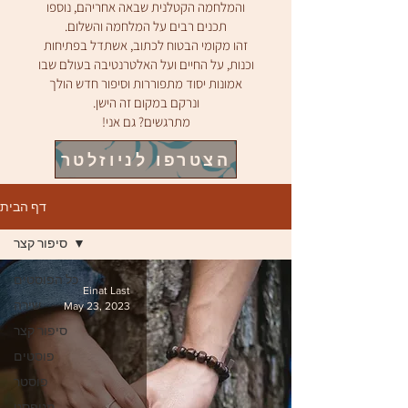
והמלחמה הקטלנית שבאה אחריהם, נוספו
תכנים רבים על המלחמה והשלום.
זהו מקומי הבטוח לכתוב, אשתדל בפתיחות
וכנות, ע
ל החיים ועל האלטרנטיבה בעולם שבו
אמונות יסוד מתפוררות וסיפור חדש
הולך
ו
נרקם במקום זה הישן.
מתרגשים? גם אני!
הצטרפו לניוזלטר
דף הבית
סיפור קצר
כל הפוסטים
Einat Last
May 23, 2023
שירה
סיפור קצר
פוסטים
פוסטר