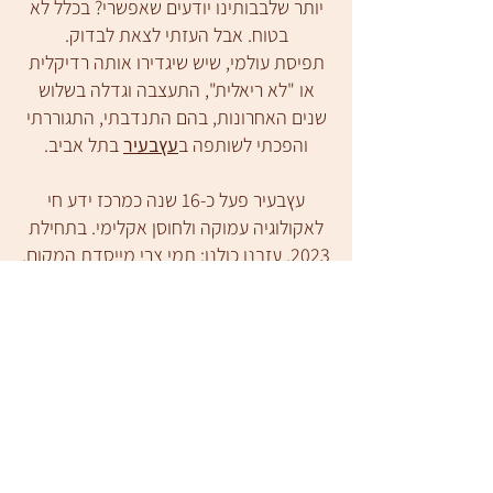
יותר שלבבותינו יודעים שאפשרי? בכלל לא
בטוח. אבל העזתי לצאת לבדוק.
תפיסת עולמי, שיש שיגדירו אותה רדיקלית
או "לא ריאלית", התעצבה וגדלה בשלוש
שנים האחרונות, בהם התנדבתי, התגוררתי
והפכתי לשותפה ב
עץבעיר
בתל אביב.
עץבעיר פעל כ-16 שנה כמרכז ידע חי
לאקולוגיה עמוקה ולחוסן אקלימי. בתחילת
2023, עזבנו כולנו: תמי צרי מייסדת המקום,
ד"ר אלון אלירן הגנן הנצחי, אבי סעידיאן
המורד ואנוכי את דירת הבאו האוס האהובה
לטובת הרפתקאות חדשות ומרגשות -
בבלוג, בפייסבוק ובניוזלטר אעדכן עליהן.
אז אני עינת, אני בת 25, ואני מאוד אוהבת
לכתוב, להופיע וללמד. בעיקר על סוף
העולם.