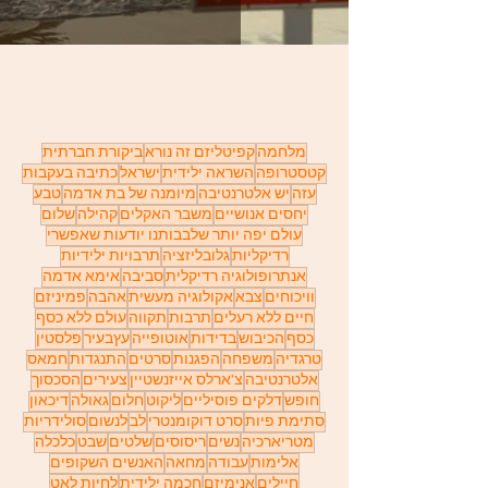
מלחמה
קפיטליזם זה נורא
ביקורת חברתית
קטסטרופה
השראה ילידית
ישראל
כתיבה בעקבות
עזה
יש אלטרנטיבה
מיומנה של בת אדמה
טבע
יחסים אנושיים
משבר האקלים
קהילה
שלום
עולם יפה יותר שלבבותנו יודעות שאפשרי
רדיקליות
גלובליזציה
תרבויות ילידיות
אנתרופולוגיה רדיקלית
סביבה
אימא אדמה
וויכוחים
צבא
אקולוגיה מעשית
אהבה
פמיניזם
חיים ללא רעלים
תרבות
תקווה
עולם ללא כסף
כסף
הכיבוש
בדידות
אוטופייה
עץבעיר
פלסטין
טרגדיה
משפחה
הפגנות
סרטים
התנגדות
חמאס
אלטרנטיבה
צ'ארלס אייזנשטיין
צעירים
הסכסוך
חופש
דלקים פוסיליים
ליקוט
חלום
גאולה
דיכאון
סתימת פיות
סרט דוקומנטרי
לב
לנשום
סולידריות
מטריארכיה
נשים
ריסוסים
שלטים
שבט
כלכלה
אלימות
עבודה
מחאה
האנשים השקופים
חיילים
אנימיזם
חכמה ילידית
לחיות לאט