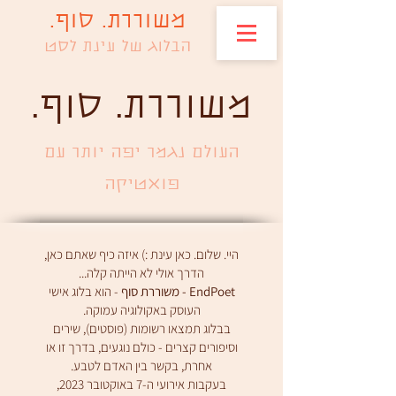
משוררת. סוף.
הבלוג של עינת לסט
.משוררת. סוף
העולם נגמר יפה יותר עם
פואטיקה
היי. שלום. כאן עינת :) איזה כיף שאתם כאן,
הדרך אולי לא הייתה קלה...
EndPoet - משוררת סוף
- הוא בלוג אישי
העוסק באקולוגיה עמוקה.
בבלוג תמצאו רשומות (פוסטים), שירים
וסיפורים קצרים - כולם נוגעים, בדרך זו או
אחרת, בקשר בין האדם לטבע.
בעקבות אירועי ה-7 באוקטובר 2023,